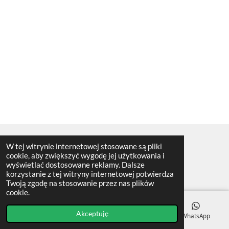
W tej witrynie internetowej stosowane są pliki
© 2017 - 2026 green-citty.nl
cookie, aby zwiększyć wygodę jej użytkowania i
wyświetlać dostosowane reklamy. Dalsze
korzystanie z tej witryny internetowej potwierdza
Twoją zgodę na stosowanie przez nas plików
cookie.
Akceptuję
E-mail
Telefon
Facebook
WhatsApp